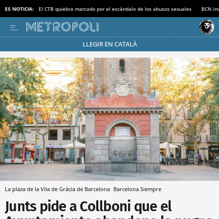
ES NOTICIA:
El CTB quiebra marcado por el escándalo de los abusos sexuales
BCN inv
LLEGIR EN CATALÀ
Pásate al MODO AHORRO
La plaza de la Vila de Gràcia de Barcelona
Barcelona Siempre
Junts pide a Collboni que el