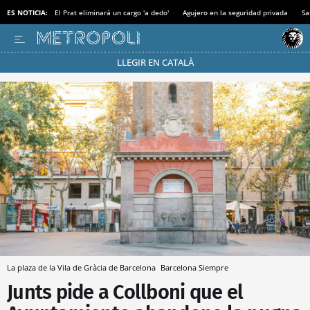
ES NOTICIA:
El Prat eliminará un cargo 'a dedo'
Agujero en la seguridad privada
Sa
LLEGIR EN CATALÀ
Pásate al MODO AHORRO
La plaza de la Vila de Gràcia de Barcelona
Barcelona Siempre
Junts pide a Collboni que el