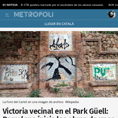
ES NOTICIA:
El CTB quiebra marcado por el escándalo de los abusos sexuales
BCN inv
LLEGIR EN CATALÀ
Pásate al MODO AHORRO
La Font del Carbó en una imagen de archivo
Wikipedia
Victoria vecinal en el Park Güell: