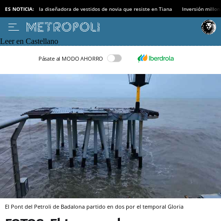
ES NOTICIA:
la diseñadora de vestidos de novia que resiste en Tiana
Inversión millon
Leer en Castellano
Pásate al MODO AHORRO
El Pont del Petroli de Badalona partido en dos por el temporal Gloria