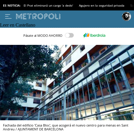
ES NOTICIA:
El Prat eliminará un cargo 'a dedo'
Agujero en la seguridad privada
Sa
Leer en Castellano
Pásate al MODO AHORRO
Fachada del edificio 'Casa Bloc', que acogerá el nuevo centro para menas en Sant
Andreu / AJUNTAMENT DE BARCELONA