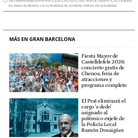
De conformidad con el RGPD y la LOPDGDD, METRÓPOLI ABIERTA, SLU tratará
los datos facilitados con la finalidad de remitirle noticias de actualidad.
MÁS EN GRAN BARCELONA
Fiesta Mayor de
Castelldefels 2026:
concierto gratis de
Chenoa, feria de
atracciones y
programa completo
El Prat eliminará el
cargo 'a dedo'
asignado al
polémico exjefe de
la Policía Local
Ramón Dosaigües