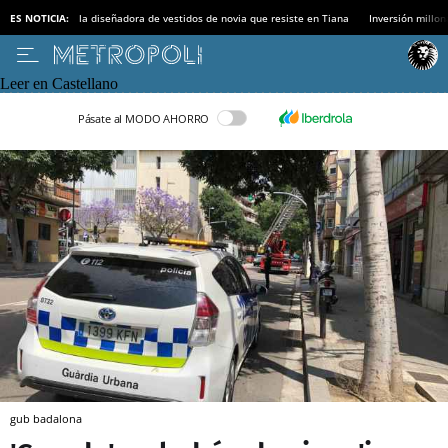
ES NOTICIA:
la diseñadora de vestidos de novia que resiste en Tiana
Inversión millon
Leer en Castellano
Pásate al MODO AHORRO
gub badalona