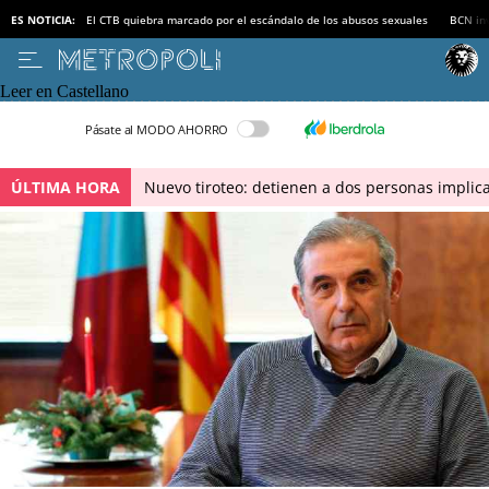
ES NOTICIA:
El CTB quiebra marcado por el escándalo de los abusos sexuales
BCN inv
Leer en Castellano
Pásate al MODO AHORRO
ÚLTIMA HORA
Nuevo tiroteo: detienen a dos personas implica