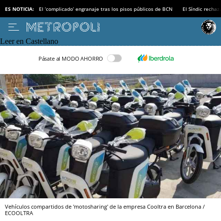
ES NOTICIA:
El ‘complicado’ engranaje tras los pisos públicos de BCN
El Síndic recha
Leer en Castellano
Pásate al MODO AHORRO
Vehículos compartidos de 'motosharing' de la empresa Cooltra en Barcelona /
ECOOLTRA