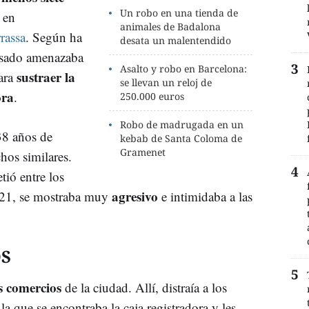
Un robo en una tienda de
 en
animales de Badalona
rassa
. Según ha
desata un malentendido
cusado amenazaba
Asalto y robo en Barcelona:
sustraer la
ara
se llevan un reloj de
ora
.
250.000 euros
Robo de madrugada en un
38 años de
kebab de Santa Coloma de
Gramenet
hos similares.
tió entre los
agresivo
021, se mostraba muy
e intimidaba a las
S
 comercios
de la ciudad. Allí, distraía a los
 la que se encontraba la caja registradora y les