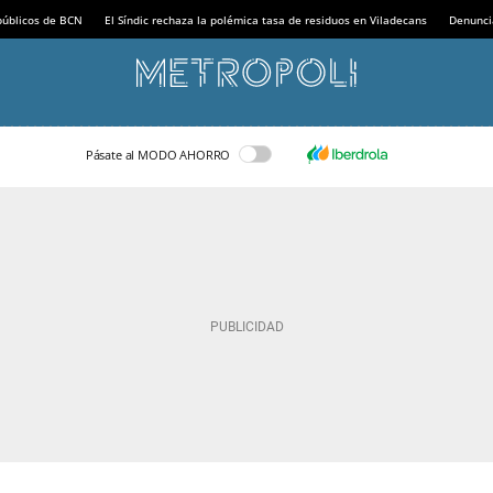
 públicos de BCN
El Síndic rechaza la polémica tasa de residuos en Viladecans
Denunci
Pásate al MODO AHORRO