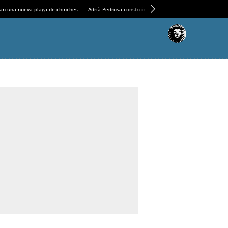
an una nueva plaga de chinches
Adrià Pedrosa construirá la nueva residencia en el Casin