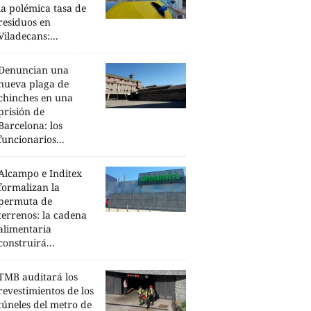
la polémica tasa de
residuos en
Viladecans:...
Denuncian una
nueva plaga de
chinches en una
prisión de
Barcelona: los
funcionarios...
Alcampo e Inditex
formalizan la
permuta de
terrenos: la cadena
alimentaria
construirá...
TMB auditará los
revestimientos de los
túneles del metro de