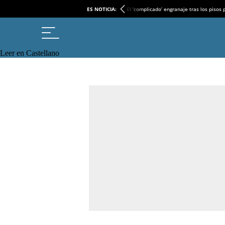
ES NOTICIA:
El ‘complicado’ engranaje tras los pisos
Leer en Castellano