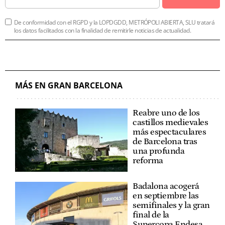
De conformidad con el RGPD y la LOPDGDD, METRÓPOLI ABIERTA, SLU tratará
los datos facilitados con la finalidad de remitirle noticias de actualidad.
MÁS EN GRAN BARCELONA
Reabre uno de los
castillos medievales
más espectaculares
de Barcelona tras
una profunda
reforma
Badalona acogerá
en septiembre las
semifinales y la gran
final de la
Supercopa Endesa