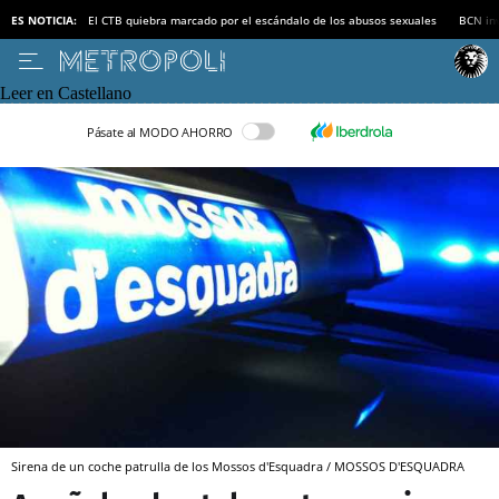
ES NOTICIA:
El CTB quiebra marcado por el escándalo de los abusos sexuales
BCN inv
Leer en Castellano
Pásate al MODO AHORRO
Sirena de un coche patrulla de los Mossos d'Esquadra / MOSSOS D'ESQUADRA