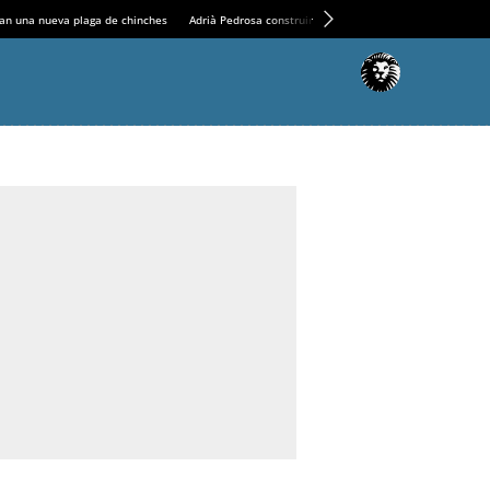
an una nueva plaga de chinches
Adrià Pedrosa construirá la nueva residencia en el Casin