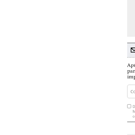
Apú
par
imp
D
M
c