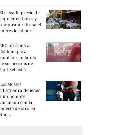
El elevado precio de
alquiler en bares y
restaurantes frena el
interés local por...
ERC presiona a
Collboni para
ampliar el módulo
de socorristas de
Sant Sebastià
Los Mossos
d'Esquadra detienen
a un hombre
vinculado con la
muerte de otro en
Nou...