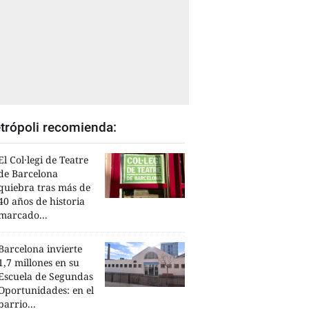
trópoli recomienda:
El Col·legi de Teatre
de Barcelona
quiebra tras más de
40 años de historia
marcado...
Barcelona invierte
1,7 millones en su
Escuela de Segundas
Oportunidades: en el
barrio...