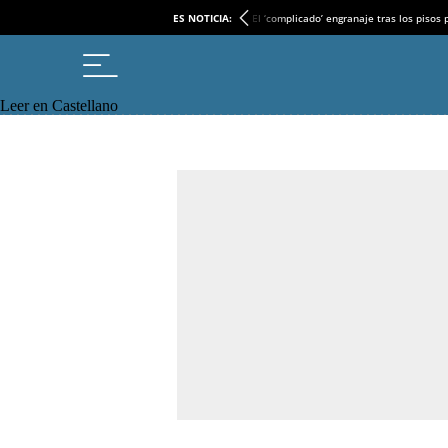
ES NOTICIA:
El ‘complicado’ engranaje tras los pisos
Leer en Castellano