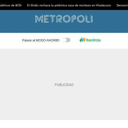
 públicos de BCN
El Síndic rechaza la polémica tasa de residuos en Viladecans
Denunci
Pásate al MODO AHORRO