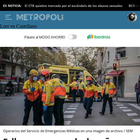
ES NOTICIA:
El CTB quiebra marcado por el escándalo de los abusos sexuales
BCN inv
Leer en Castellano
Pásate al MODO AHORRO
Operarios del Servicio de Emergencias Médicas en una imagen de archivo / SEM