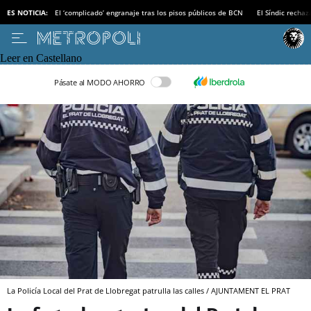
ES NOTICIA:
El ‘complicado’ engranaje tras los pisos públicos de BCN
El Síndic recha
Leer en Castellano
Pásate al MODO AHORRO
La Policía Local del Prat de Llobregat patrulla las calles / AJUNTAMENT EL PRAT