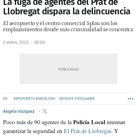
La fuga de agentes del Prat de
Llobregat dispara la delincuencia
El aeropuerto y el centro comercial Splau son los
emplazamientos donde más criminalidad se concentra
2 enero, 2023
00:00
AEROPUERTO BARCELONA
MOSSOS D'ESQUADRA
GUARDIA URBANA
DELINCUENCIA
GRAN BARCELONA
Ángela Vázquez
Policía Local
Poco más de 90 agentes de la
EL PRAT DE LLOBREGAT
intentan
garantizar la seguridad en
El Prat de Llobregat
. Y