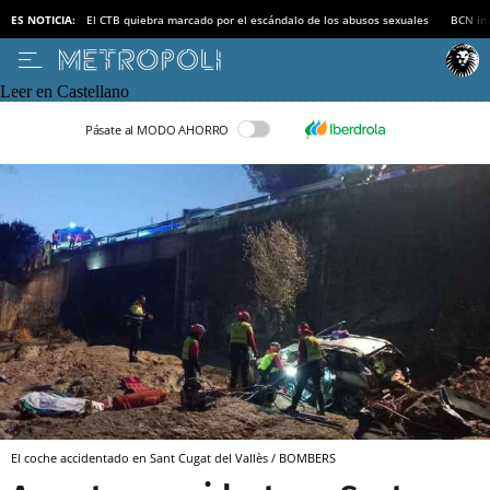
ES NOTICIA:
El CTB quiebra marcado por el escándalo de los abusos sexuales
BCN inv
Leer en Castellano
Pásate al MODO AHORRO
El coche accidentado en Sant Cugat del Vallès / BOMBERS