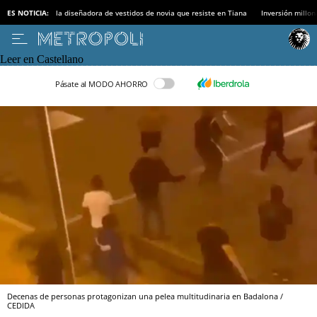
ES NOTICIA:
la diseñadora de vestidos de novia que resiste en Tiana
Inversión millon
Leer en Castellano
Pásate al MODO AHORRO
Decenas de personas protagonizan una pelea multitudinaria en Badalona /
CEDIDA