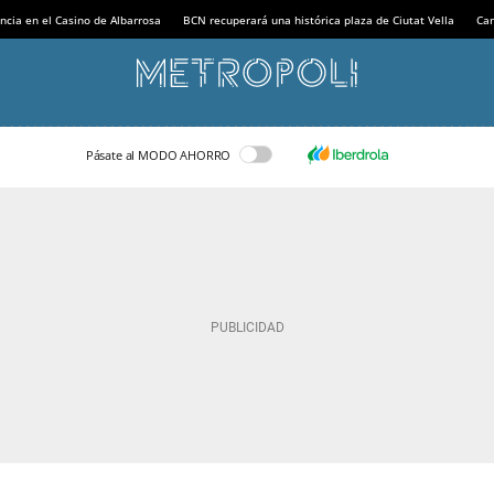
ncia en el Casino de Albarrosa
BCN recuperará una histórica plaza de Ciutat Vella
Can
Pásate al MODO AHORRO