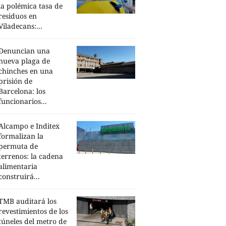
la polémica tasa de
residuos en
Viladecans:...
Denuncian una
nueva plaga de
chinches en una
prisión de
Barcelona: los
funcionarios...
Alcampo e Inditex
formalizan la
permuta de
terrenos: la cadena
alimentaria
construirá...
TMB auditará los
revestimientos de los
túneles del metro de