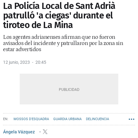
La Policía Local de Sant Adrià
patrulló 'a ciegas' durante el
tiroteo de La Mina
Los agentes adrianenses afirman que no fueron
avisados del incidente y patrullaron por la zona sin
estar advertidos
12 junio, 2023
20:45
MOSSOS D'ESQUADRA
GUARDIA URBANA
DELINCUENCIA
GRAN BARCELONA
SANT ADRIÀ DE BESÒS
Ángela Vázquez