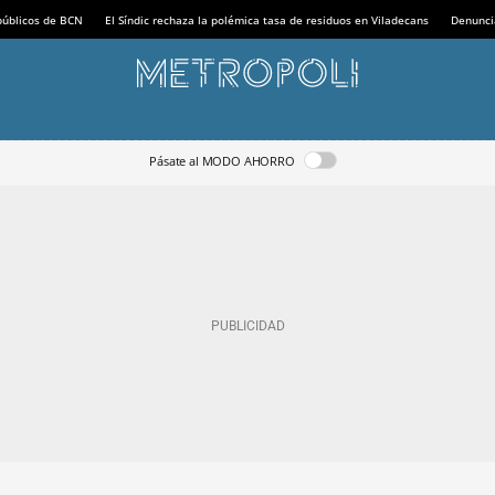
 públicos de BCN
El Síndic rechaza la polémica tasa de residuos en Viladecans
Denunci
Pásate al MODO AHORRO