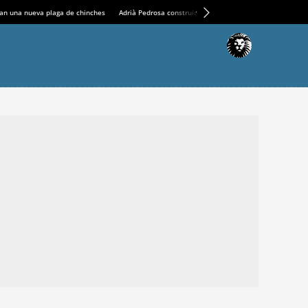
an una nueva plaga de chinches
Adrià Pedrosa construirá la nueva residencia en el Casin