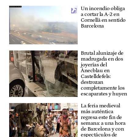
Un incendio obliga
a cortar la A-2 en
Cornellà en sentido
Barcelona
Brutal alunizaje de
madrugada en dos
joyerías del
Ànecblau en
Castelldefels:
destrozan
completamente los
escaparates y huyen
La feria medieval
más auténtica
regresa este fin de
semana: a una hora
de Barcelona y con
espectáculos de