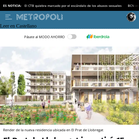
ES NOTICIA:
El CTB quiebra marcado por el escándalo de los abusos sexuales
BCN inv
Leer en Castellano
Pásate al MODO AHORRO
Render de la nueva residencia ubicada en El Prat de Llobregat