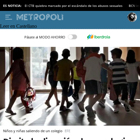
ES NOTICIA:
El CTB quiebra marcado por el escándalo de los abusos sexuales
BCN inv
Leer en Castellano
Pásate al MODO AHORRO
Niños y niñas saliendo de un colegio
EFE