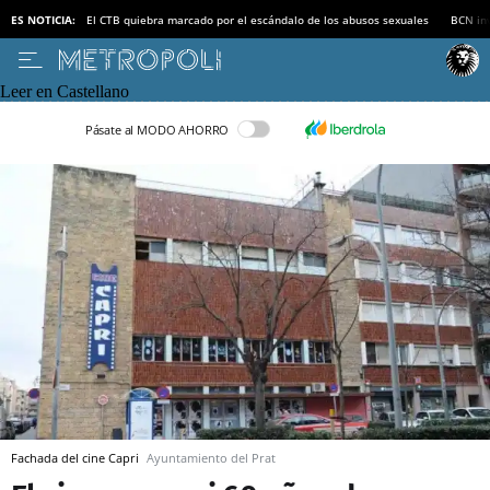
ES NOTICIA:
El CTB quiebra marcado por el escándalo de los abusos sexuales
BCN inv
Leer en Castellano
Pásate al MODO AHORRO
Fachada del cine Capri
Ayuntamiento del Prat