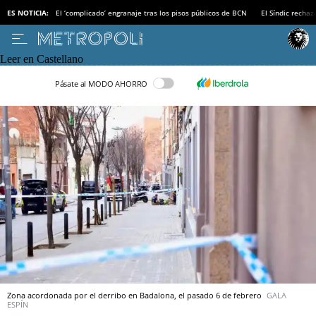
ES NOTICIA:
El ‘complicado’ engranaje tras los pisos públicos de BCN
El Síndic recha
Leer en Castellano
Pásate al MODO AHORRO
Zona acordonada por el derribo en Badalona, el pasado 6 de febrero
GALA
ESPÍN