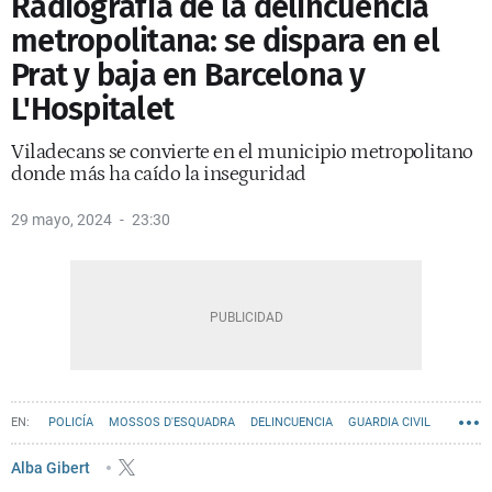
Radiografía de la delincuencia
metropolitana: se dispara en el
Prat y baja en Barcelona y
L'Hospitalet
Viladecans se convierte en el municipio metropolitano
donde más ha caído la inseguridad
29 mayo, 2024
23:30
POLICÍA
MOSSOS D'ESQUADRA
DELINCUENCIA
GUARDIA CIVIL
CRIMEN
GRAN BARCELONA
BADALONA
Alba Gibert