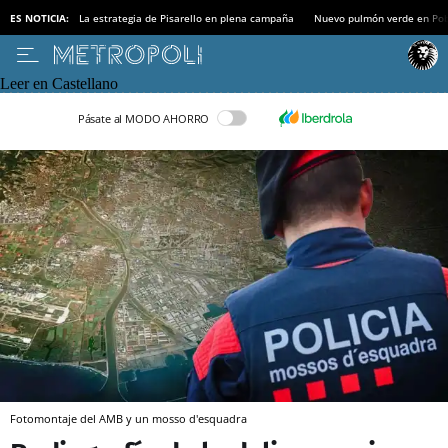
ES NOTICIA:
La estrategia de Pisarello en plena campaña
Nuevo pulmón verde en Po
Leer en Castellano
Pásate al MODO AHORRO
Fotomontaje del AMB y un mosso d'esquadra