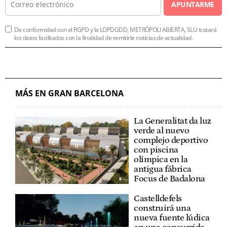
APUNTARME
De conformidad con el RGPD y la LOPDGDD, METRÓPOLI ABIERTA, SLU tratará
los datos facilitados con la finalidad de remitirle noticias de actualidad.
MÁS EN GRAN BARCELONA
La Generalitat da luz
verde al nuevo
complejo deportivo
con piscina
olímpica en la
antigua fábrica
Focus de Badalona
Castelldefels
construirá una
nueva fuente lúdica