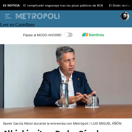
ES NOTICIA:
El ‘complicado’ engranaje tras los pisos públicos de BCN
El Síndic recha
Leer en Castellano
Pásate al MODO AHORRO
Xavier García Albiol durante la entrevista con Metrópoli / LUIS MIGUEL AÑÓN