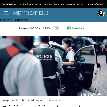
ES NOTICIA:
la diseñadora de vestidos de novia que resiste en Tiana
Inversión millon
Leer en Castellano
Pásate al MODO AHORRO
Imagen archivo Mossos d'Esquadra
Europa Press