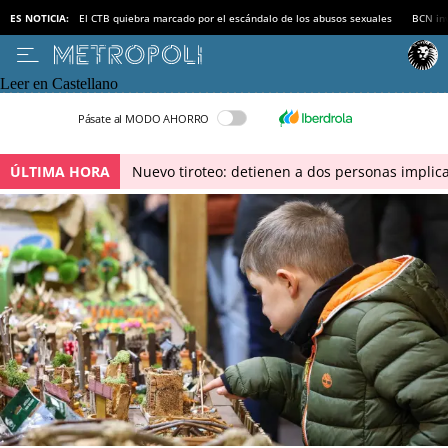
ES NOTICIA:
El CTB quiebra marcado por el escándalo de los abusos sexuales
BCN inv
Leer en Castellano
Pásate al MODO AHORRO
ÚLTIMA HORA
Nuevo tiroteo: detienen a dos personas implica