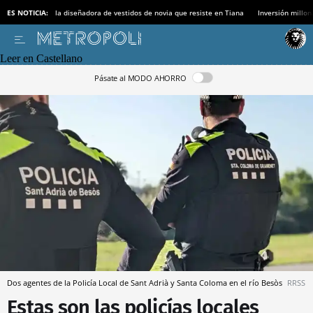
ES NOTICIA:
la diseñadora de vestidos de novia que resiste en Tiana
Inversión millon
Leer en Castellano
Pásate al MODO AHORRO
Dos agentes de la Policía Local de Sant Adrià y Santa Coloma en el río Besòs
RRSS
Estas son las policías locales