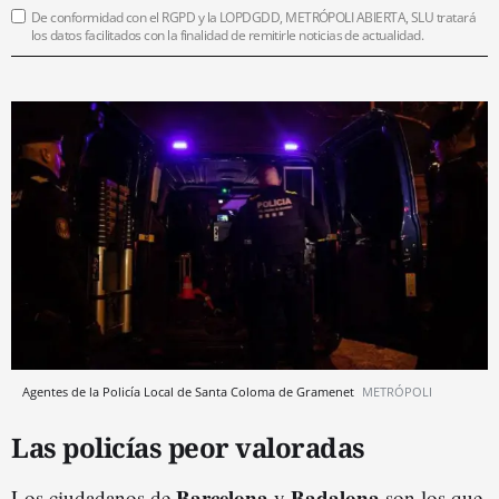
De conformidad con el RGPD y la LOPDGDD, METRÓPOLI ABIERTA, SLU tratará
los datos facilitados con la finalidad de remitirle noticias de actualidad.
Agentes de la Policía Local de Santa Coloma de Gramenet
METRÓPOLI
Las policías peor valoradas
Barcelona
Badalona
Los ciudadanos de
y
son los que