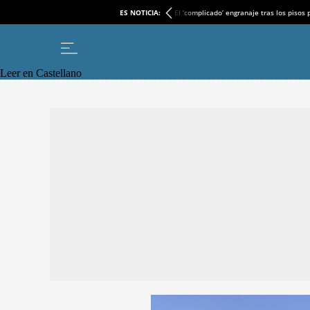
ES NOTICIA:
El ‘complicado’ engranaje tras los pisos
Leer en Castellano