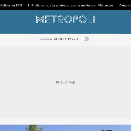
 públicos de BCN
El Síndic rechaza la polémica tasa de residuos en Viladecans
Denunci
Pásate al MODO AHORRO