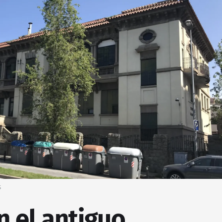
S
 el antiguo