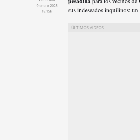
pesadilla
para los vecinos de
9 enero 2025
sus indeseados inquilinos: un 
18:15h