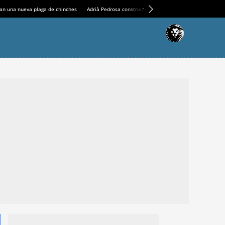
an una nueva plaga de chinches
Adrià Pedrosa construirá la nueva residencia en el Casin