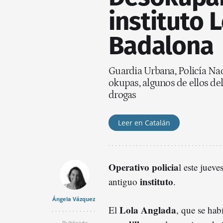
instituto 
Badalona
Guardia Urbana, Policía Na
okupas, algunos de ellos del
drogas
Leer en Catalán
Operativo policia
l este jueve
instituto
antiguo
.
Ángela Vázquez
Lola Anglada
El
, que se hab
Publicada