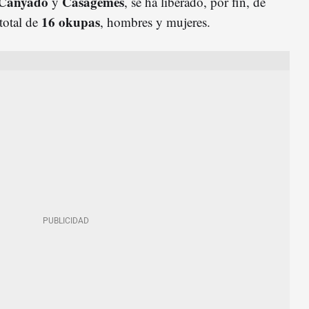
Canyadó
Casagemes
y
, se ha liberado, por fin, de
16 okupas
total de
, hombres y mujeres.