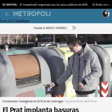
ES NOTICIA:
El ‘complicado’ engranaje tras los pisos públicos de BCN
El Síndic recha
Leer en Castellano
Pásate al MODO AHORRO
Contenedor inteligente en El Prat de Llobregat
Ayuntamiento de El Prat
El Prat implanta basuras