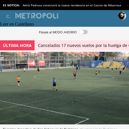
ES NOTICIA:
Adrià Pedrosa construirá la nueva residencia en el Casino de Albarrosa
B
Leer en Castellano
Pásate al MODO AHORRO
ÚLTIMA HORA
Cancelados 17 nuevos vuelos por la huelga de