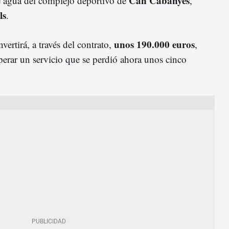
Can Cabanyes
e agua del complejo deportivo de
,
ls
.
unos 190.000 euros
vertirá, a través del contrato,
,
perar un servicio que se perdió ahora unos cinco