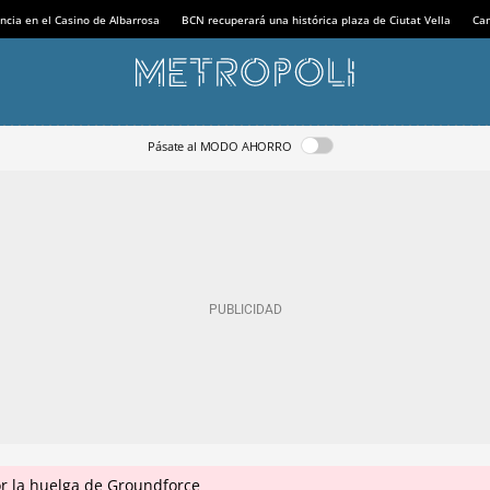
ncia en el Casino de Albarrosa
BCN recuperará una histórica plaza de Ciutat Vella
Can
Pásate al MODO AHORRO
r la huelga de Groundforce