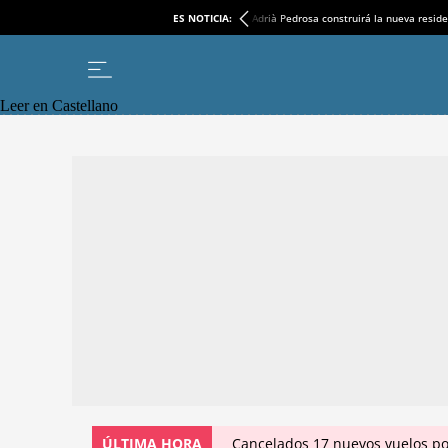
ES NOTICIA:
Adrià Pedrosa construirá la nueva reside
Leer en Castellano
ÚLTIMA HORA
Cancelados 17 nuevos vuelos po