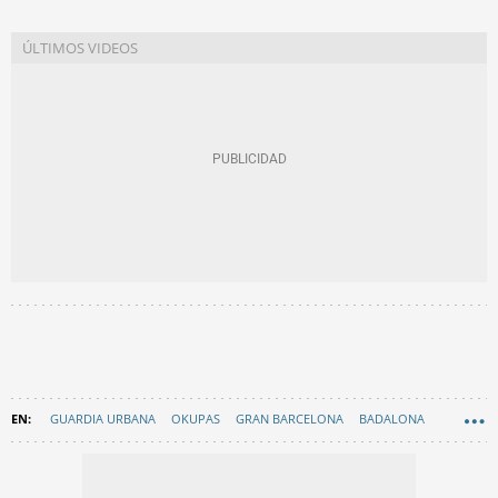
GUARDIA URBANA
OKUPAS
GRAN BARCELONA
BADALONA
XAVIER GARCÍA ALBIOL
MALTRATO ANIMAL
EN CATALÀ