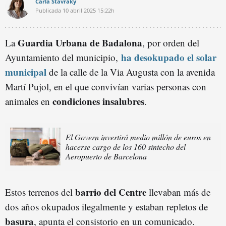
Carla Stavraky
Publicada
10 abril 2025
15:22h
Guardia Urbana de Badalona
La
, por orden del
ha desokupado el solar
Ayuntamiento del municipio,
municipal
de la calle de la Via Augusta con la avenida
Martí Pujol, en el que convivían varias personas con
condiciones insalubres
animales en
.
El Govern invertirá medio millón de euros en
hacerse cargo de los 160 sintecho del
Aeropuerto de Barcelona
barrio del Centre
Estos terrenos del
llevaban más de
dos años okupados ilegalmente y estaban repletos de
basura
, apunta el consistorio en un comunicado.