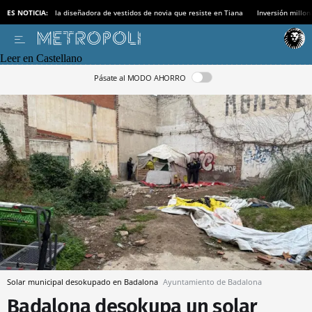
ES NOTICIA:
la diseñadora de vestidos de novia que resiste en Tiana
Inversión millon
Leer en Castellano
Pásate al MODO AHORRO
Solar municipal desokupado en Badalona
Ayuntamiento de Badalona
Badalona desokupa un solar