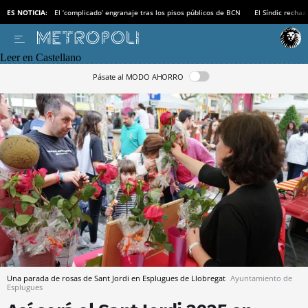
ES NOTICIA:
El ‘complicado’ engranaje tras los pisos públicos de BCN
El Síndic recha
Leer en Castellano
Pásate al MODO AHORRO
Una parada de rosas de Sant Jordi en Esplugues de Llobregat
Ayuntamiento de
Esplugues