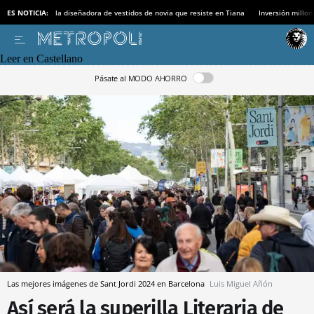
ES NOTICIA:
la diseñadora de vestidos de novia que resiste en Tiana
Inversión millon
Leer en Castellano
Pásate al MODO AHORRO
Las mejores imágenes de Sant Jordi 2024 en Barcelona
Luis Miguel Añón
Así será la superilla Literaria de