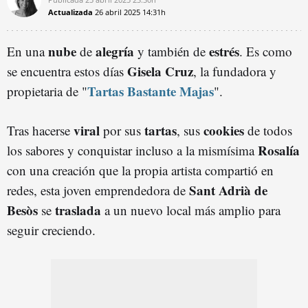
Actualizada
26 abril 2025
14:31h
nube
alegría
estrés
En una
de
y también de
. Es como
Gisela Cruz
se encuentra estos días
, la fundadora y
Tartas Bastante Majas
propietaria de "
".
viral
tartas
cookies
Tras hacerse
por sus
, sus
de todos
Rosalía
los sabores y conquistar incluso a la mismísima
con una creación que la propia artista compartió en
Sant Adrià de
redes, esta joven emprendedora de
Besòs
traslada
se
a un nuevo local más amplio para
seguir creciendo.