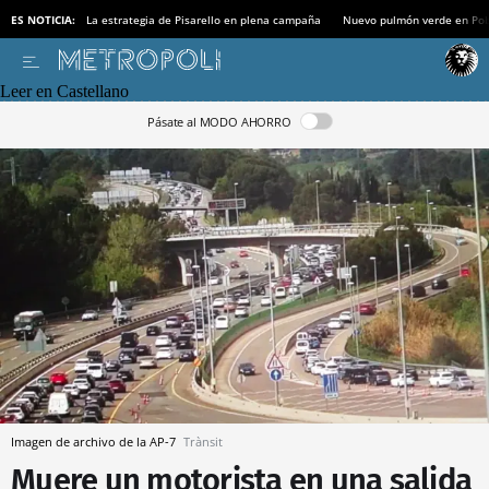
ES NOTICIA:
La estrategia de Pisarello en plena campaña
Nuevo pulmón verde en Po
Leer en Castellano
Pásate al MODO AHORRO
Imagen de archivo de la AP-7
Trànsit
Muere un motorista en una salida