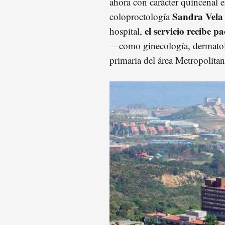
ahora con carácter quincenal en
Sandra Vela
coloproctología
el servicio recibe p
hospital,
—como ginecología, dermatolo
primaria del área Metropolita