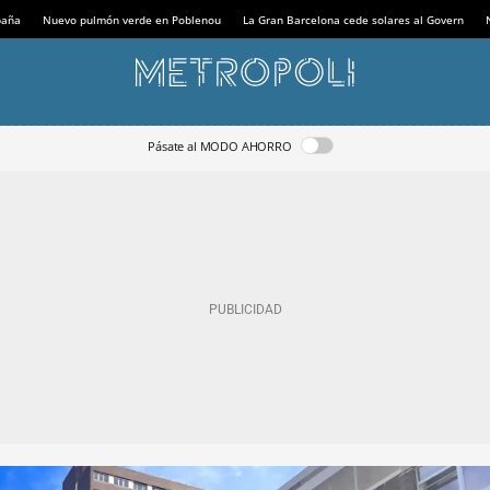
paña
Nuevo pulmón verde en Poblenou
La Gran Barcelona cede solares al Govern
Pásate al MODO AHORRO