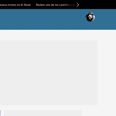
Nuevo tiroteo en El Raval
Reabre uno de los castillos medievales más espectaculares