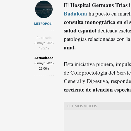
Hospital Germans Trias i
El
Badalona
ha puesto en marc
consulta monográfica en el 
METRÓPOLI
salud español
dedicada exclus
patologías relacionadas con la
Publicada
8 mayo 2025
anal.
18:57h
Actualizada
Esta iniciativa pionera, impul
8 mayo 2025
23:06h
de Coloproctología del Servic
General y Digestiva, respond
creciente de atención especi