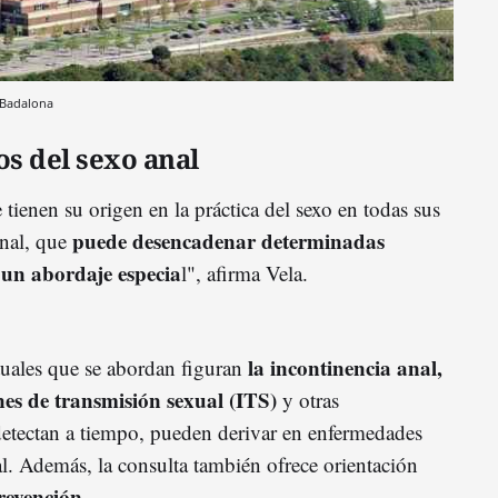
e Badalona
s del sexo anal
 tienen su origen en la práctica del sexo en todas sus
puede desencadenar determinadas
anal, que
 un abordaje especia
l", afirma Vela.
la incontinencia anal,
tuales que se abordan figuran
ones de transmisión sexual (ITS)
y otras
detectan a tiempo, pueden derivar en enfermedades
l. Además, la consulta también ofrece orientación
prevención
.