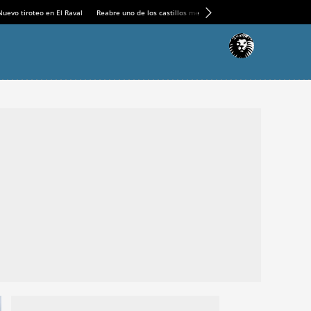
Nuevo tiroteo en El Raval
Reabre uno de los castillos medievales más espectaculares