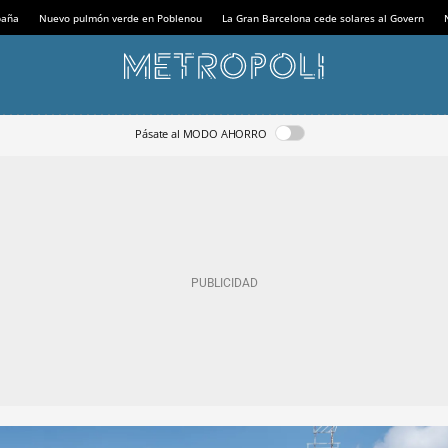
paña
Nuevo pulmón verde en Poblenou
La Gran Barcelona cede solares al Govern
Pásate al MODO AHORRO