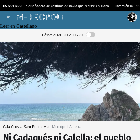
ES NOTICIA:
la diseñadora de vestidos de novia que resiste en Tiana
Inversión millon
Leer en Castellano
Pásate al MODO AHORRO
Cala Grossa, Sant Pol de Mar
Metrópoli Abierta
Ni Cadaqués ni Calella: el pueblo