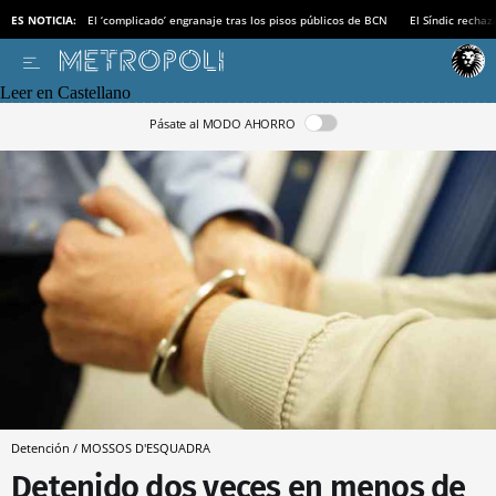
ES NOTICIA:
El ‘complicado’ engranaje tras los pisos públicos de BCN
El Síndic recha
Leer en Castellano
Pásate al MODO AHORRO
Detención / MOSSOS D'ESQUADRA
Detenido dos veces en menos de