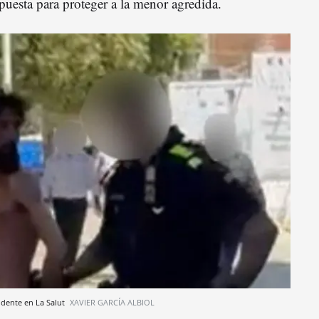
puesta para proteger a la menor agredida.
idente en La Salut
XAVIER GARCÍA ALBIOL