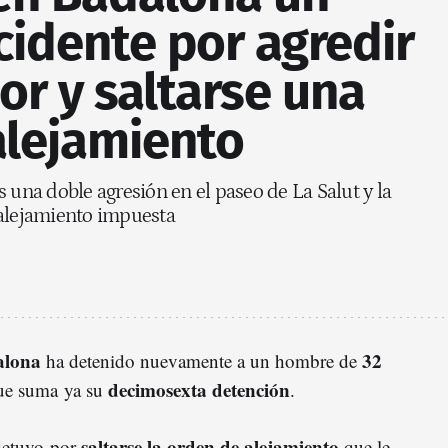
cidente por agredir
r y saltarse una
alejamiento
 una doble agresión en el paseo de La Salut y la
 alejamiento impuesta
alona
32
ha detenido nuevamente a un hombre de
decimosexta detención
ue suma ya su
.
saltarse la orden de alejamiento
 detuvo
por
que le