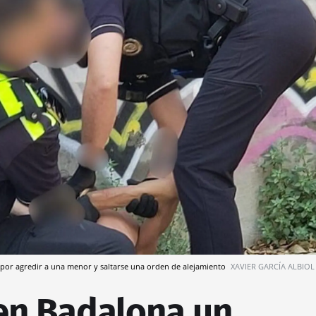
por agredir a una menor y saltarse una orden de alejamiento
XAVIER GARCÍA ALBIOL
en Badalona un