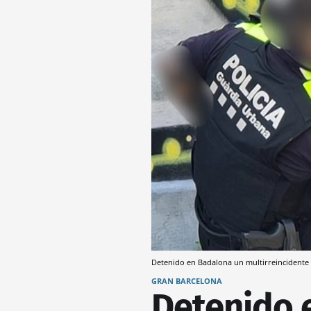
Detenido en Badalona un multirreincidente 
GRAN BARCELONA
Detenido 