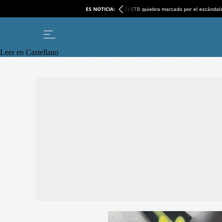
ES NOTICIA:
El CTB quiebra marcado por el escándal
Leer en Castellano