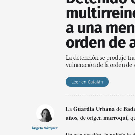
multirrein
a una meno
orden de 
La detención se produjo tras
vulneración de la orden de
Leer en Catalán
Guardia Urbana
Bad
La
de
años
marroquí,
, de origen
q
Ángela Vázquez
En esta ocasión, la policía lo