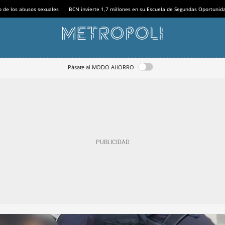
o de los abusos sexuales
BCN invierte 1,7 millones en su Escuela de Segundas Oportunid
Pásate al MODO AHORRO