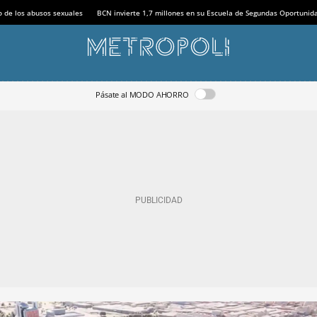
o de los abusos sexuales
BCN invierte 1,7 millones en su Escuela de Segundas Oportunid
Pásate al MODO AHORRO