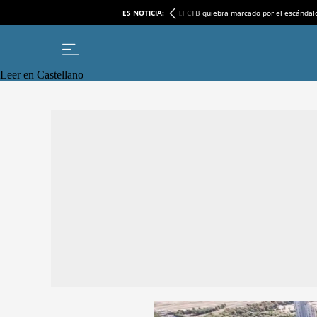
ES NOTICIA:
El CTB quiebra marcado por el escándal
Leer en Castellano