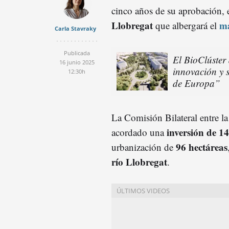
cinco años de su aprobación, 
Llobregat
ma
que albergará el
Carla Stavraky
Publicada
El BioClúster 
16 junio 2025
innovación y 
12:30h
de Europa”
La Comisión Bilateral entre l
inversión de 14
acordado una
96 hectáreas
urbanización de
río Llobregat
.