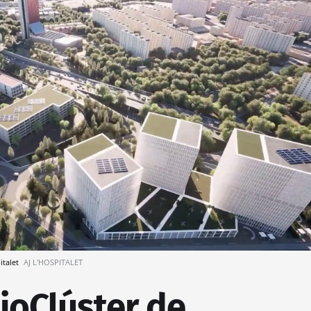
italet
AJ L'HOSPITALET
BioClúster de