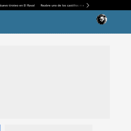
Nuevo tiroteo en El Raval
Reabre uno de los castillos medievales más espectaculares