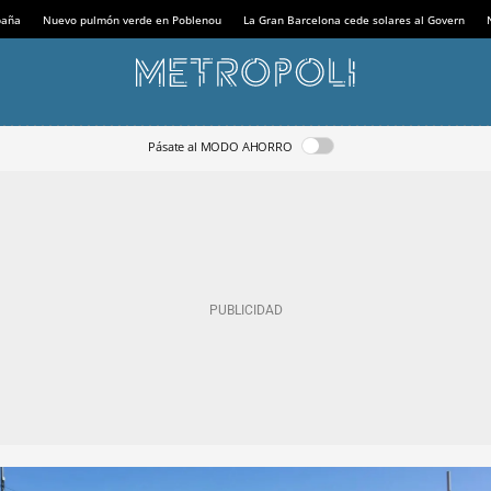
paña
Nuevo pulmón verde en Poblenou
La Gran Barcelona cede solares al Govern
Pásate al MODO AHORRO