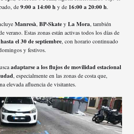
9:00 a 14:00 h
16:00 a 20:00 h
ábado, de
y de
.
Manresà
BP-Skate
La Mora
incluye
,
y
, también
e verano. Estas zonas están activas todos los días de
 hasta el 30 de septiembre
, con horario continuado
 domingos y festivos.
adaptarse a los flujos de movilidad estacional
busca
ciudad
, especialmente en las zonas de costa que,
na elevada afluencia de visitantes.