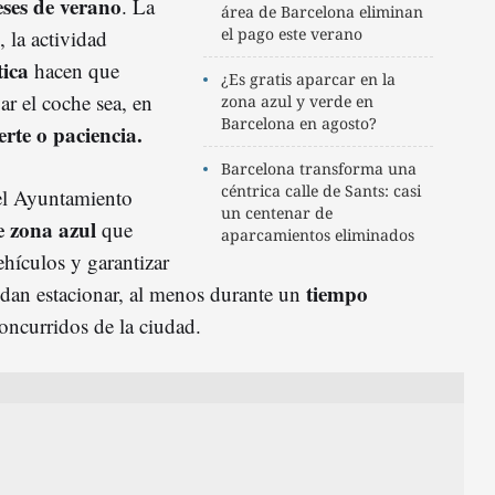
ses de verano
. La
área de Barcelona eliminan
el pago este verano
 la actividad
tica
hacen que
¿Es gratis aparcar en la
ar el coche sea, en
zona azul y verde en
Barcelona en agosto?
erte o paciencia.
Barcelona transforma una
céntrica calle de Sants: casi
 el Ayuntamiento
un centenar de
e zona azul
que
aparcamientos eliminados
vehículos y garantizar
tiempo
uedan estacionar, al menos durante un
oncurridos de la ciudad.