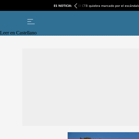
ES NOTICIA:
El CTB quiebra marcado por el escándal
Leer en Castellano