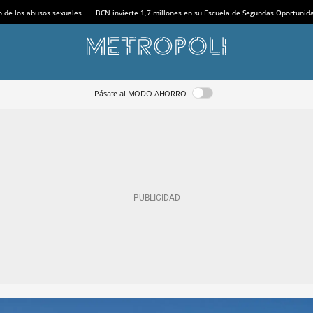
o de los abusos sexuales
BCN invierte 1,7 millones en su Escuela de Segundas Oportunid
Pásate al MODO AHORRO