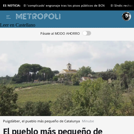
ES NOTICIA:
El ‘complicado’ engranaje tras los pisos públicos de BCN
El Síndic recha
Leer en Castellano
Pásate al MODO AHORRO
Puigdàlber, el pueblo más pequeño de Catalunya
Minube
El pueblo más pequeño de