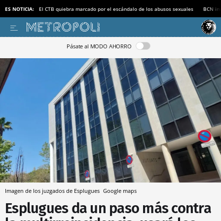
ES NOTICIA:
El CTB quiebra marcado por el escándalo de los abusos sexuales
BCN inv
Pásate al MODO AHORRO
Imagen de los juzgados de Esplugues
Google maps
Esplugues da un paso más contra