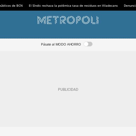
 públicos de BCN
El Síndic rechaza la polémica tasa de residuos en Viladecans
Denunci
Pásate al MODO AHORRO