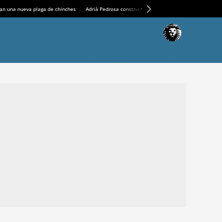
an una nueva plaga de chinches
Adrià Pedrosa construirá la nueva residencia en el Casin