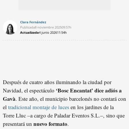
Clara Fernández
Publicada
8 noviembre 2025
09:57h
Actualizada
4 junio 2026
11:54h
Después de cuatro años iluminando la ciudad por
‘Bosc Encantat’
dice adiós a
Navidad, el espectáculo
Gavà
. Este año, el municipio barcelonés no contará con
el
tradicional montaje de luces
en los jardines de la
Torre Lluc –a cargo de Paladar Eventos S.L.–, sino que
nuevo formato
presentará un
.