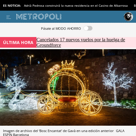
ES NOTICIA:
Adrià Pedrosa construirá la nueva residencia en el Casino de Albarrosa
B
Pásate al MODO AHORRO
Cancelados 17 nuevos vuelos por la huelga de
ÚLTIMA HORA
Groundforce
Imagen de archivo del ‘Bosc Encantat’ de Gavà en una edición anterior
GALA
ESPÍN
Barcelona