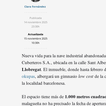
Clara Fernández
Publicada
14 noviembre 2025
23:30h
Actualizada
15 noviembre 2025
10:30h
Nueva vida para la nave industrial abandonada
Cuberteros S.A., ubicada en la calle Sant Al
Llobregat
. El inmueble, donde hasta febrero
okupas
, albergará un gimnasio
low cost
de la 
la localidad barcelonesa.
1.000 metros cuadra
El espacio tiene más de
malagueña no ha precisado la fecha de apertur