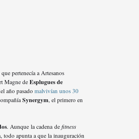
 que pertenecía a Artesanos
Esplugues de
bert Magne de
 del año pasado
malvivían unos 30
Synergym
compañía
, el primero en
dos
. Aunque la cadena de
fitness
a, todo apunta a que la inauguración